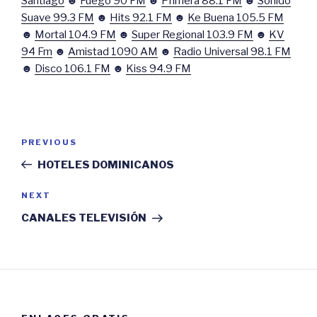
Santiago
☻
Fuego 90 FM
☻
Primera 88.1 FM
☻
Sonido
Suave 99.3 FM
☻
Hits 92.1 FM
☻
Ke Buena 105.5 FM
☻
Mortal 104.9 FM
☻
Super Regional 103.9 FM
☻
KV
94 Fm
☻
Amistad 1090 AM
☻
Radio Universal 98.1 FM
☻
Disco 106.1 FM
☻
Kiss 94.9 FM
Post
Previous
PREVIOUS
navigation
Post
HOTELES DOMINICANOS
Next
NEXT
Post
CANALES TELEVISIÓN