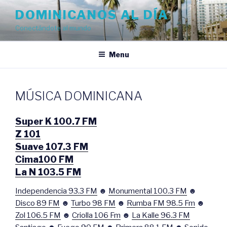
Skip
DOMINICANOS AL DÍA
to
Conectándote al mundo
content
Menu
MÚSICA DOMINICANA
Super K 100.7 FM
Z 101
Suave 107.3 FM
Cima100 FM
La N 103.5 FM
Independencia 93.3 FM
☻
Monumental 100.3 FM
☻
Disco 89 FM
☻
Turbo 98 FM
☻
Rumba FM 98.5 Fm
☻
Zol 106.5 FM
☻
Criolla 106 Fm
☻
La Kalle 96.3 FM